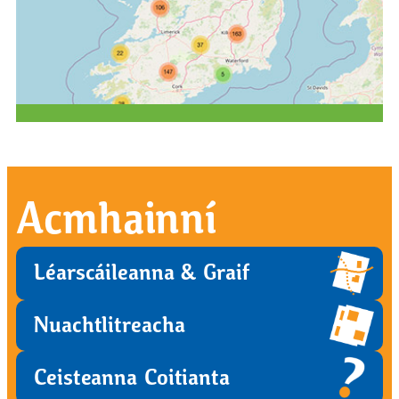
Acmhainní
Léarscáileanna & Graif
Nuachtlitreacha
Ceisteanna Coitianta