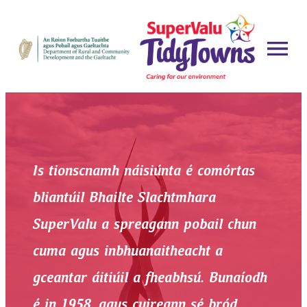
Skip
to
content
Is tionscnamh náisiúnta é comórtas
bliantúil Bhailte Slachtmhara
SuperValu a spreagann pobail chun
cuma agus inbhuanaitheacht a
gceantar áitiúil a fheabhsú. Bunaíodh
é in 1958, agus cuireann sé bród