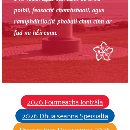
poiblí, feasacht chomhshaoil, agus
rannpháirtíocht phobail chun cinn ar
fud na hÉireann.
2026 Foirmeacha Iontrála
2026 Dhuaiseanna Speisialta
Preasráiteas Duaiseanna 2026