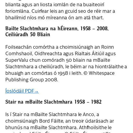
blianta agus an liosta iomlán de na buaiteoirí
foriomlána. Cuirfear leis an gcuid seo de réir mar a
bhailímid níos mó míreanna ón am atá thart.
Bailte Slachtmhara na hÉireann, 1958 – 2008,
Ceiliúradh 50 Bliain
Foilseachán comórtha a choimisiúnaigh an Roinn
Comhshaoil, Oidhreachta agus Rialtais Áitiúil agus
SuperValu chun comóradh 50 bliain na mBailte
Slachtmhara a cheiliúradh, le béim ar na hiontrálaithe a
bhuaigh an comórtas ó 1958 i leith. © Whitespace
Publishing Group 2008.
Íoslódáil PDF→
Stair na mBailte Slachtmhara 1958 – 1982
Is í Stair na mBailte Slachtmhara le Anco, a
choimsiúnaigh Bord Fáilte, an treoir údarásach ar
bhunús na mBailte Slachtmhara. Athfhoilsithe le