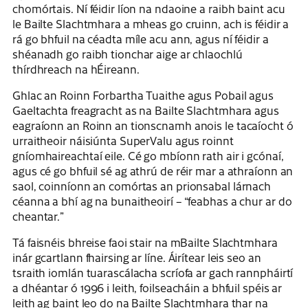
chomórtais. Ní féidir líon na ndaoine a raibh baint acu
le Bailte Slachtmhara a mheas go cruinn, ach is féidir a
rá go bhfuil na céadta míle acu ann, agus ní féidir a
shéanadh go raibh tionchar aige ar chlaochlú
thírdhreach na hÉireann.
Ghlac an Roinn Forbartha Tuaithe agus Pobail agus
Gaeltachta freagracht as na Bailte Slachtmhara agus
eagraíonn an Roinn an tionscnamh anois le tacaíocht ó
urraitheoir náisiúnta SuperValu agus roinnt
gníomhaireachtaí eile. Cé go mbíonn rath air i gcónaí,
agus cé go bhfuil sé ag athrú de réir mar a athraíonn an
saol, coinníonn an comórtas an prionsabal lárnach
céanna a bhí ag na bunaitheoirí – “feabhas a chur ar do
cheantar.”
Tá faisnéis bhreise faoi stair na mBailte Slachtmhara
inár gcartlann fhairsing ar líne. Áirítear leis seo an
tsraith iomlán tuarascálacha scríofa ar gach rannpháirtí
a dhéantar ó 1996 i leith, foilseacháin a bhfuil spéis ar
leith ag baint leo do na Bailte Slachtmhara thar na