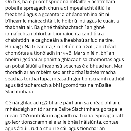
Ón tús, ba é príomhsprioc na mBailte Slachtmhara
pobail a spreagadh chun a dtimpeallacht áitiúil a
fheabhsú agus a gceantar a dhéanamh ina áit ní
b’fhearr le maireachtáil, le hoibriú inti agus le cuairt a
thabhairt air. Ba ghné thábhachtach í an ghné
iomaíochta i bhforbairt iomaíochta cairdiúla a
chabhródh le caighdeáin a fheabhsú ar fud na tíre.
Bhuaigh Na Gleannta, Co. Dhún na nGall, an chéad
chomórtas a tionóladh in 1958. Mar sin féin, bhí an
bhéim i gcónaí ar pháirt a ghlacadh sa chomórtas agus
an pobal áitiúil a fheabhsú seachas é a bhuachan. Mar
thoradh ar an mbéim seo ar thorthaí fadtéarmacha
seachas torthaí tapa, measadh gur tionscnamh uathúil
agus fadradharcach a bhí i gcomórtas na mBailte
Slachtmhara.
Cé nár ghlac ach 52 bhaile páirt ann sa chéad bhliain,
mhéadaigh an tóir ar na Bailte Slachtmhara go tapa le
meán 700 iontrálaí in aghaidh na bliana. Spreag a rath
go leor tionscnamh eile ar leibhéal náisiúnta, contae
agus áitiúil, rud a chuir le cáil agus tionchar an