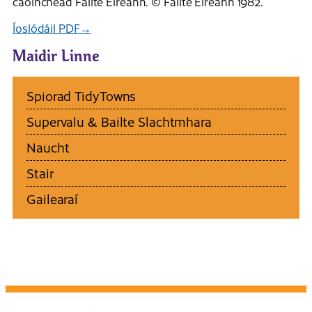
caoinchead Fáilte Éireann. © Fáilte Éireann 1982.
Íoslódáil PDF→
Maidir Linne
Spiorad TidyTowns
Supervalu & Bailte Slachtmhara
Naucht
Stair
Gailearaí