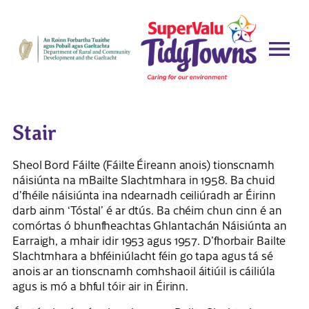
Stair
Sheol Bord Fáilte (Fáilte Éireann anois) tionscnamh
náisiúnta na mBailte Slachtmhara in 1958. Ba chuid
d’fhéile náisiúnta ina ndearnadh ceiliúradh ar Éirinn
darb ainm ‘Tóstal’ é ar dtús. Ba chéim chun cinn é an
comórtas ó bhunfheachtas Ghlantachán Náisiúnta an
Earraigh, a mhair idir 1953 agus 1957. D’fhorbair Bailte
Slachtmhara a bhféiniúlacht féin go tapa agus tá sé
anois ar an tionscnamh comhshaoil ​​áitiúil is cáiliúla
agus is mó a bhful tóir air in Éirinn.