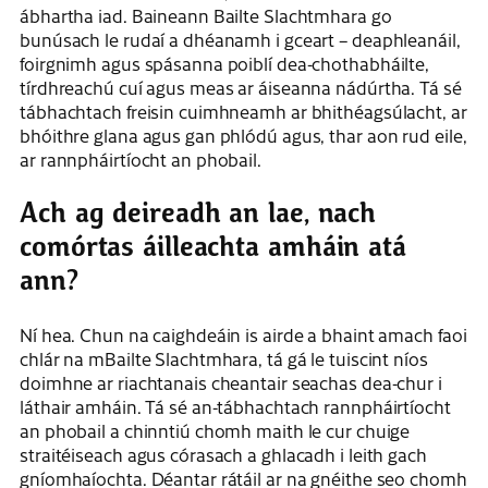
ábhartha iad. Baineann Bailte Slachtmhara go
bunúsach le rudaí a dhéanamh i gceart – deaphleanáil,
foirgnimh agus spásanna poiblí dea-chothabháilte,
tírdhreachú cuí agus meas ar áiseanna nádúrtha. Tá sé
tábhachtach freisin cuimhneamh ar bhithéagsúlacht, ar
bhóithre glana agus gan phlódú agus, thar aon rud eile,
ar rannpháirtíocht an phobail.
Ach ag deireadh an lae, nach
comórtas áilleachta amháin atá
ann?
Ní hea. Chun na caighdeáin is airde a bhaint amach faoi
chlár na mBailte Slachtmhara, tá gá le tuiscint níos
doimhne ar riachtanais cheantair seachas dea-chur i
láthair amháin. Tá sé an-tábhachtach rannpháirtíocht
an phobail a chinntiú chomh maith le cur chuige
straitéiseach agus córasach a ghlacadh i leith gach
gníomhaíochta. Déantar rátáil ar na gnéithe seo chomh