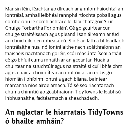
Mar sin féin, féachtar go díreach ar ghníomhaíochtaí an
iontrálaí, amhail leibhéal rannpháirtíochta pobail agus
comhoibriú le comhlachtaí eile, faoi chatagóir ‘Cur
Chuige Forbartha Foriomlán’. Cé go gcuirtear cur
chuige straitéiseach agus pleanáil san áireamh ar fud
an chuid eile den mheasúnú. Sin é an fáth a bhféadfadh
iontrálaithe nua, nó iontrálaithe nach soláthraíonn an
fhaisnéis riachtanach go léir, scór réasúnta íseal a fháil
cé go bhfuil cuma mhaith ar an gceantar. Nuair a
chuirtear na struchtúir agus na straitéisí cuí i bhfeidhm
agus nuair a choinnítear an moltóir ar an eolas go
hiomlán i bhfoirm iontrála gach bliana, baintear
marcanna níos airde amach. Tá sé seo riachtanach
chun a chinntiú go gcabhraíonn TidyTowns le feabhsú
inbhuanaithe, fadtéarmach a sheachadadh.
An nglactar le hiarratais TidyTowns
ó bhailte amháin?