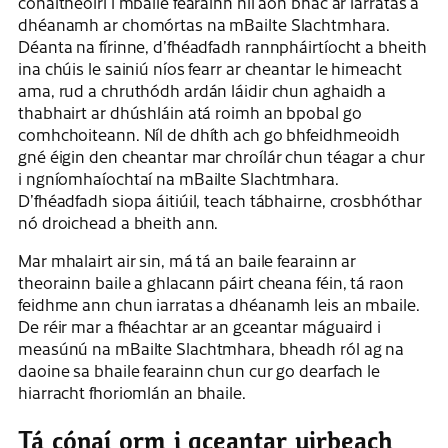
cónaitheoirí i mbaile fearainn níl aon bhac ar iarratas a
dhéanamh ar chomórtas na mBailte Slachtmhara.
Déanta na fírinne, d’fhéadfadh rannpháirtíocht a bheith
ina chúis le sainiú níos fearr ar cheantar le himeacht
ama, rud a chruthódh ardán láidir chun aghaidh a
thabhairt ar dhúshláin atá roimh an bpobal go
comhchoiteann. Níl de dhíth ach go bhfeidhmeoidh
gné éigin den cheantar mar chroílár chun téagar a chur
i ngníomhaíochtaí na mBailte Slachtmhara.
D’fhéadfadh siopa áitiúil, teach tábhairne, crosbhóthar
nó droichead a bheith ann.
Mar mhalairt air sin, má tá an baile fearainn ar
theorainn baile a ghlacann páirt cheana féin, tá raon
feidhme ann chun iarratas a dhéanamh leis an mbaile.
De réir mar a fhéachtar ar an gceantar máguaird i
measúnú na mBailte Slachtmhara, bheadh ​​ról ag na
daoine sa bhaile fearainn chun cur go dearfach le
hiarracht fhoriomlán an bhaile.
Tá cónaí orm i gceantar uirbeach