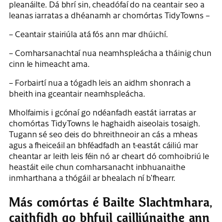
pleanáilte. Dá bhrí sin, cheadófaí do na ceantair seo a
leanas iarratas a dhéanamh ar chomórtas TidyTowns –
– Ceantair stairiúla atá fós ann mar dhúichí.
– Comharsanachtaí nua neamhspleácha a tháinig chun
cinn le himeacht ama.
– Forbairtí nua a tógadh leis an aidhm shonrach a
bheith ina gceantair neamhspleácha.
Mholfaimis i gcónaí go ndéanfadh eastát iarratas ar
chomórtas TidyTowns le haghaidh aiseolais tosaigh.
Tugann sé seo deis do bhreithneoir an cás a mheas
agus a fheiceáil an bhféadfadh an t-eastát cáiliú mar
cheantar ar leith leis féin nó ar cheart dó comhoibriú le
heastáit eile chun comharsanacht inbhuanaithe
inmharthana a thógáil ar bhealach ní b’fhearr.
Más comórtas é Bailte Slachtmhara,
caithfidh go bhfuil cailliúnaithe ann