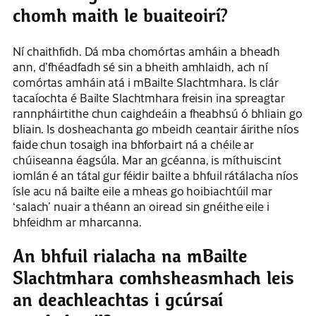
chomh maith le buaiteoirí?
Ní chaithfidh. Dá mba chomórtas amháin a bheadh ​​
ann, d’fhéadfadh sé sin a bheith amhlaidh, ach ní
comórtas amháin atá i mBailte Slachtmhara. Is clár
tacaíochta é Bailte Slachtmhara freisin ina spreagtar
rannpháirtithe chun caighdeáin a fheabhsú ó bhliain go
bliain. Is dosheachanta go mbeidh ceantair áirithe níos
faide chun tosaigh ina bhforbairt ná a chéile ar
chúiseanna éagsúla. Mar an gcéanna, is míthuiscint
iomlán é an tátal gur féidir bailte a bhfuil rátálacha níos
ísle acu ná bailte eile a mheas go hoibiachtúil mar
‘salach’ nuair a théann an oiread sin gnéithe eile i
bhfeidhm ar mharcanna.
An bhfuil rialacha na mBailte
Slachtmhara comhsheasmhach leis
an deachleachtas i gcúrsaí