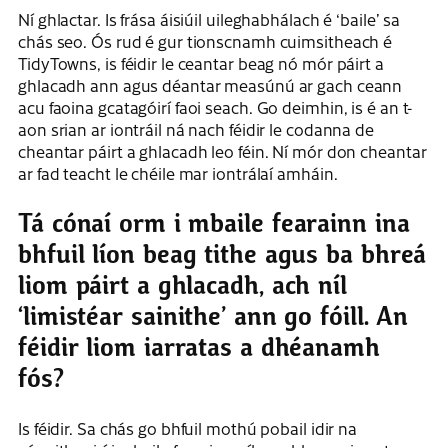
Ní ghlactar. Is frása áisiúil uileghabhálach é ‘baile’ sa
chás seo. Ós rud é gur tionscnamh cuimsitheach é
TidyTowns, is féidir le ceantar beag nó mór páirt a
ghlacadh ann agus déantar measúnú ar gach ceann
acu faoina gcatagóirí faoi seach. Go deimhin, is é an t-
aon srian ar iontráil ná nach féidir le codanna de
cheantar páirt a ghlacadh leo féin. Ní mór don cheantar
ar fad teacht le chéile mar iontrálaí amháin.
Tá cónaí orm i mbaile fearainn ina
bhfuil líon beag tithe agus ba bhreá
liom páirt a ghlacadh, ach níl
‘limistéar sainithe’ ann go fóill. An
féidir liom iarratas a dhéanamh
fós?
Is féidir. Sa chás go bhfuil mothú pobail idir na