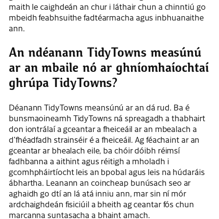
maith le caighdeán an chur i láthair chun a chinntiú go
mbeidh feabhsuithe fadtéarmacha agus inbhuanaithe
ann.
An ndéanann TidyTowns measúnú
ar an mbaile nó ar ghníomhaíochtaí
ghrúpa TidyTowns?
Déanann TidyTowns meansúnú ar an dá rud. Ba é
bunsmaoineamh TidyTowns ná spreagadh a thabhairt
don iontrálaí a gceantar a fheiceáil ar an mbealach a
d’fhéadfadh strainséir é a fheiceáil. Ag féachaint ar an
gceantar ar bhealach eile, ba chóir dóibh réimsí
fadhbanna a aithint agus réitigh a mholadh i
gcomhpháirtíocht leis an bpobal agus leis na húdaráis
ábhartha. Leanann an coincheap bunúsach seo ar
aghaidh go dtí an lá atá inniu ann, mar sin ní mór
ardchaighdeán fisiciúil a bheith ag ceantar fós chun
marcanna suntasacha a bhaint amach.