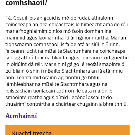
comhshaoil?
Tá. Cosúil leis an gcuid is mó de rudaí, athraíonn
coincheapa an dea-chleachtais le himeacht ama de réir
mar a fhoghlaimímid níos mó faoin domhan ina
mairimid agus faoi iarmhairtí ár ngníomhartha. Mar an
tionscnamh comhshaoil ​​is faide atá ar siúl in Éirinn,
feiceann lucht na mBailte Slachtmhara na coincheapa
seo ag athrú thar na blianta agus cuireann siad gnéithe
in oiriúint dá réir. Mar sin ní gá go léireofaí smaointe ó
20 bliain ó shin i mBailte Slachtmhara an lá atá inniu
ann. Leanfaimid orainn ag cinntiú go bhfuil
lámhleabhar na mBailte Slachtmhara agus na
foilseacháin tionlacain cothrom le dáta maidir le
smaointe reatha agus bímid i gcónaí oscailte do
thuairimí contrártha a chuirtear chugainn a bhreithniú.
Acmhainní
Nuachtlitreacha