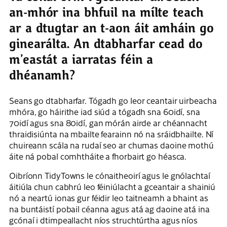
an-mhór ina bhfuil na mílte teach
ar a dtugtar an t-aon áit amháin go
ginearálta. An dtabharfar cead do
m’eastát a iarratas féin a
dhéanamh?
Seans go dtabharfar. Tógadh go leor ceantair uirbeacha
mhóra, go háirithe iad siúd a tógadh sna 60idí, sna
70idí agus sna 80idí, gan mórán airde ar chéannacht
thraidisiúnta na mbailte fearainn nó na sráidbhailte. Ní
chuireann scála na rudaí seo ar chumas daoine mothú
áite ná pobal comhtháite a fhorbairt go héasca.
Oibríonn TidyTowns le cónaitheoirí agus le gnólachtaí
áitiúla chun cabhrú leo féiniúlacht a gceantair a shainiú
nó a neartú ionas gur féidir leo taitneamh a bhaint as
na buntáistí pobail céanna agus atá ag daoine atá ina
gcónaí i dtimpeallacht níos struchtúrtha agus níos