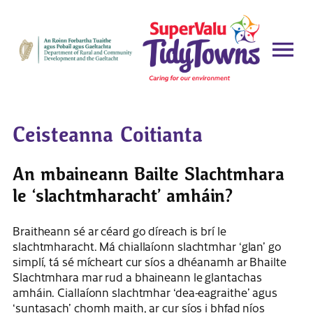
Ceisteanna Coitianta
An mbaineann Bailte Slachtmhara
le ‘slachtmharacht’ amháin?
Braitheann sé ar céard go díreach is brí le
slachtmharacht. Má chiallaíonn slachtmhar ‘glan’ go
simplí, tá ​​sé mícheart cur síos a dhéanamh ar Bhailte
Slachtmhara mar rud a bhaineann le glantachas
amháin. Ciallaíonn slachtmhar ‘dea-eagraithe’ agus
‘suntasach’ chomh maith, ar cur síos i bhfad níos